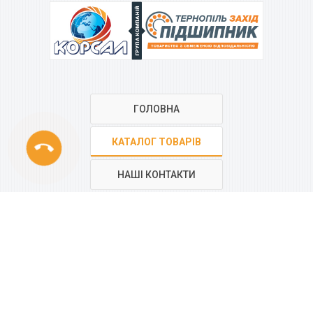
ГРУПА КОМПАНІЙ
ГОЛОВНА
phone
КАТАЛОГ ТОВАРІВ
НАШІ КОНТАКТИ
РЕГІОНАЛЬНА МЕРЕЖА
КОМПАНІЇ
“КОРСАЛ”
Всі контакти