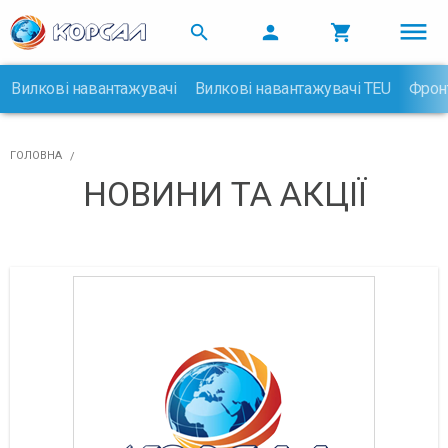



Вилкові навантажувачі
Вилкові навантажувачі TEU
Фрон

ГОЛОВНА
НОВИНИ ТА АКЦІЇ