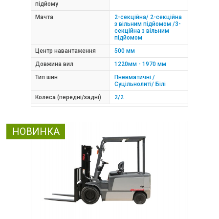
підйому
Мачта
2-секційна/ 2-секційна
з вільним підйомом /3-
секційна з вільним
підйомом
Центр навантаження
500 мм
Довжина вил
1220мм - 1970 мм
Тип шин
Пневматичні /
Суцільнолиті/ Білі
Колеса (передні/задні)
2/2
НОВИНКА