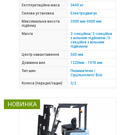
Експлуатаційна маса
3440 кг
Силова установка
Електродвигун
Максимальна висота
3300 мм-6000 мм
підйому
Мачта
2-секційна/ 2-секційна
з вільним підйомом /3-
секційна з вільним
підйомом
Центр навантаження
500 мм
Довжина вил
1220мм - 1970 мм
Тип шин
Пневматичні /
Суцільнолиті/ Білі
Колеса (передні/задні)
2/2
НОВИНКА