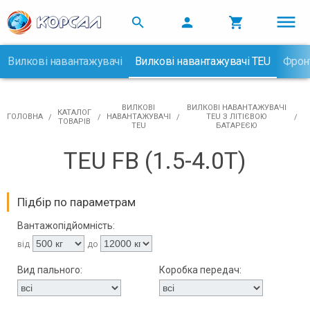



Вилкові навантажувачі
Вилкові навантажувачі TEU
Фрон

ВИЛКОВІ
ВИЛКОВІ НАВАНТАЖУВАЧІ
КАТАЛОГ
ГОЛОВНА
НАВАНТАЖУВАЧІ
TEU З ЛІТІЄВОЮ
ТОВАРІВ
TEU
БАТАРЕЄЮ
TEU FB (1.5-4.0Т)
Підбір по параметрам
Вантажопідйомність:
від
до
Вид пального:
Коробка передач: