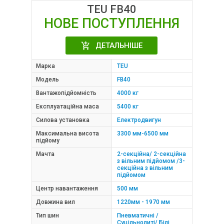
TEU FB40
НОВЕ ПОСТУПЛЕННЯ
ДЕТАЛЬНІШЕ
Марка
TEU
Модель
FB40
Вантажопідйомність
4000 кг
Експлуатаційна маса
5400 кг
Силова установка
Електродвигун
Максимальна висота
3300 мм-6500 мм
підйому
Мачта
2-секційна/ 2-секційна
з вільним підйомом /3-
секційна з вільним
підйомом
Центр навантаження
500 мм
Довжина вил
1220мм - 1970 мм
Тип шин
Пневматичні /
Суцільнолиті/ Білі