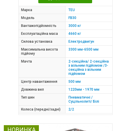
Марка
TEU
Модель
FB30
Вантажопідйомність
3000 кг
Експлуатаційна маса
4660 кг
Силова установка
Електродвигун
Максимальна висота
3300 мм-6500 мм
підйому
Мачта
2-секційна/ 2-секційна
з вільним підйомом /3-
секційна з вільним
підйомом
Центр навантаження
500 мм
Довжина вил
1220мм - 1970 мм
Тип шин
Пневматичні /
Суцільнолиті/ Білі
Колеса (передні/задні)
2/2
НОВИНКА