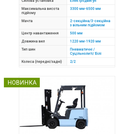
Силова установка
Електродвигун
Максимальна висота
3300 мм-6500 мм
підйому
Мачта
2-секційна/3-секційна
з вільним підйомом
Центр навантаження
500 мм
Довжина вил
1220 мм-1920 мм
Тип шин
Пневматичні /
Суцільнолиті/ Білі
Колеса (передні/задні)
2/2
НОВИНКА