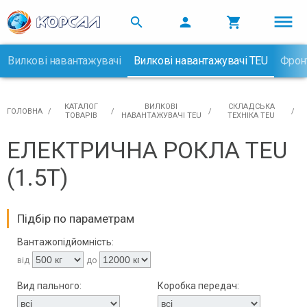



Вилкові навантажувачі
Вилкові навантажувачі TEU
Фрон

КАТАЛОГ
ВИЛКОВІ
СКЛАДСЬКА
ГОЛОВНА
ТОВАРІВ
НАВАНТАЖУВАЧІ TEU
ТЕХНІКА TEU
ЕЛЕКТРИЧНА РОКЛА TEU
(1.5Т)
Підбір по параметрам
Вантажопідйомність:
від
до
Вид пального:
Коробка передач: