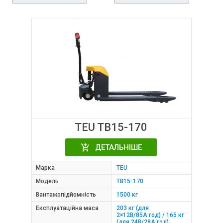
TEU TB15-170
ДЕТАЛЬНІШЕ
Марка
TEU
Модель
TB15-170
Вантажопідйомність
1500 кг
Експлуатаційна маса
203 кг (для
2×12В/85А·год) / 165 кг
(для 24В/28А·год)