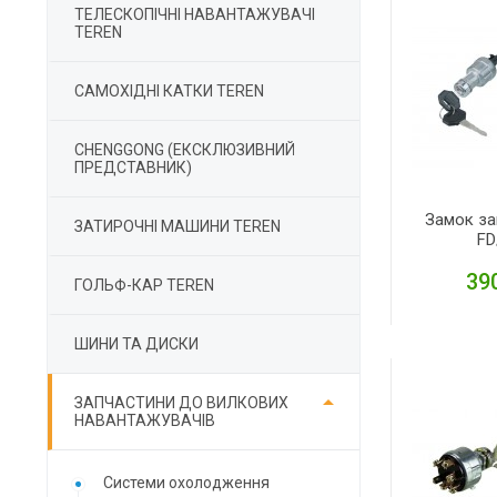
ТЕЛЕСКОПІЧНІ НАВАНТАЖУВАЧІ
TEREN
САМОХІДНІ КАТКИ TEREN
CHENGGONG (ЕКСКЛЮЗИВНИЙ
ПРЕДСТАВНИК)
Замок з
ЗАТИРОЧНІ МАШИНИ TEREN
FD
390
ГОЛЬФ-КАР TEREN
ШИНИ ТА ДИСКИ
Д

ЗАПЧАСТИНИ ДО ВИЛКОВИХ
НАВАНТАЖУВАЧІВ
Cистеми охолодження