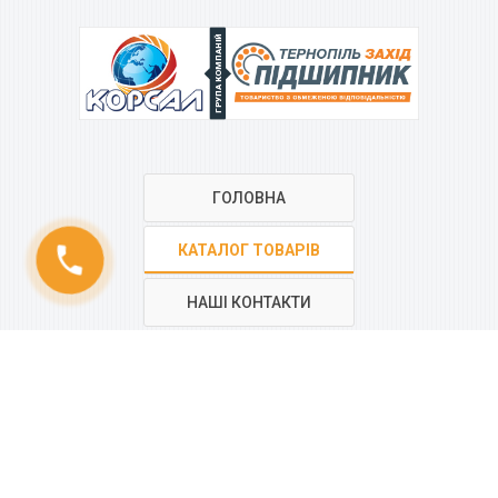
ГРУПА КОМПАНІЙ
ГОЛОВНА
КАТАЛОГ ТОВАРІВ
phone
НАШІ КОНТАКТИ
РЕГІОНАЛЬНА МЕРЕЖА
КОМПАНІЇ
“КОРСАЛ”
Всі контакти