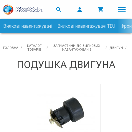



Вилкові навантажувачі
Вилкові навантажувачі TEU
Фрон

КАТАЛОГ
ЗАПЧАСТИНИ ДО ВИЛКОВИХ
ГОЛОВНА
ДВИГУН
ТОВАРІВ
НАВАНТАЖУВАЧІВ
ПОДУШКА ДВИГУНА