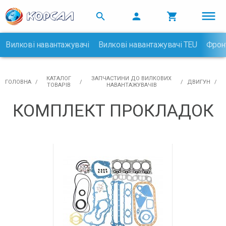



Вилкові навантажувачі
Вилкові навантажувачі TEU
Фрон

КАТАЛОГ
ЗАПЧАСТИНИ ДО ВИЛКОВИХ
ГОЛОВНА
ДВИГУН
ТОВАРІВ
НАВАНТАЖУВАЧІВ
КОМПЛЕКТ ПРОКЛАДОК