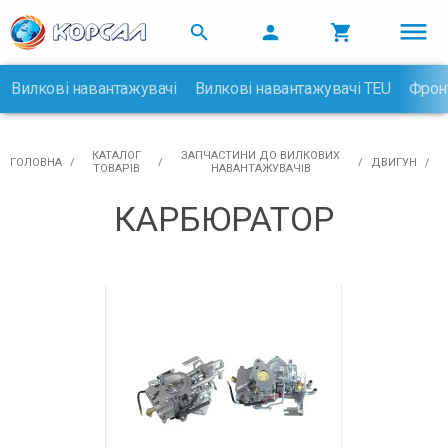



Вилкові навантажувачі
Вилкові навантажувачі TEU
Фрон

КАТАЛОГ
ЗАПЧАСТИНИ ДО ВИЛКОВИХ
ГОЛОВНА
ДВИГУН
ТОВАРІВ
НАВАНТАЖУВАЧІВ
КАРБЮРАТОР