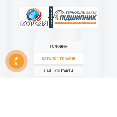
ГРУПА КОМПАНІЙ
ГОЛОВНА
КАТАЛОГ ТОВАРІВ
phone
НАШІ КОНТАКТИ
РЕГІОНАЛЬНА МЕРЕЖА
КОМПАНІЇ
“КОРСАЛ”
Всі контакти