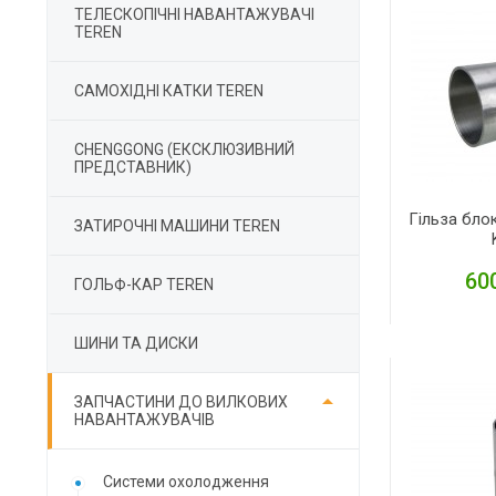
ТЕЛЕСКОПІЧНІ НАВАНТАЖУВАЧІ
TEREN
САМОХІДНІ КАТКИ TEREN
CHENGGONG (ЕКСКЛЮЗИВНИЙ
ПРЕДСТАВНИК)
Гільза бло
ЗАТИРОЧНІ МАШИНИ TEREN
600
ГОЛЬФ-КАР TEREN
ШИНИ ТА ДИСКИ
Д

ЗАПЧАСТИНИ ДО ВИЛКОВИХ
НАВАНТАЖУВАЧІВ
Cистеми охолодження