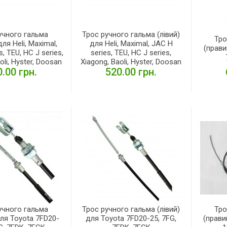
учного гальма
Трос ручного гальма (лівий)
Тро
ля Heli, Maximal,
для Heli, Maximal, JAC H
(прави
, TEU, HC J series,
series, TEU, HC J series,
oli, Hyster, Doosan
Xiagong, Baoli, Hyster, Doosan
.00 грн.
520.00 грн.
ЕТАЛЬНІШЕ
ДЕТАЛЬНІШЕ
учного гальма
Трос ручного гальма (лівий)
Тро
для Toyota 7FD20-
для Toyota 7FD20-25, 7FG,
(прави