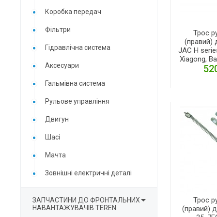
Коробка передач
Фільтри
Трос р
(правий) д
Гідравлічна система
JAC H series
Xiagong, Ba
Аксесуари
520
Гальмівна система
Д
Рульове управління
Двигун
Шасі
Мачта
Зовнішні електричні деталі

Трос р
ЗАПЧАСТИНИ ДО ФРОНТАЛЬНИХ
НАВАНТАЖУВАЧІВ TEREN
(правий) 