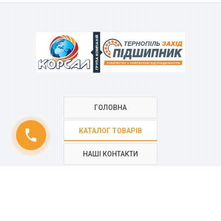
ГРУПА КОМПАНІЙ
ГОЛОВНА
КАТАЛОГ ТОВАРІВ
phone
НАШІ КОНТАКТИ
РЕГІОНАЛЬНА МЕРЕЖА
КОМПАНІЇ
“КОРСАЛ”