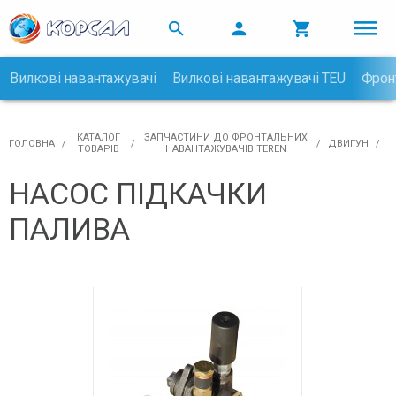



Вилкові навантажувачі
Вилкові навантажувачі TEU
Фрон

КАТАЛОГ
ЗАПЧАСТИНИ ДО ФРОНТАЛЬНИХ
ГОЛОВНА
ДВИГУН
ТОВАРІВ
НАВАНТАЖУВАЧІВ TEREN
НАСОС ПІДКАЧКИ
ПАЛИВА