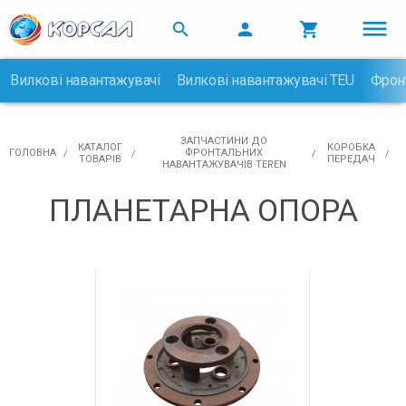



Вилкові навантажувачі
Вилкові навантажувачі TEU
Фрон

ЗАПЧАСТИНИ ДО
КАТАЛОГ
КОРОБКА
ГОЛОВНА
ФРОНТАЛЬНИХ
ТОВАРІВ
ПЕРЕДАЧ
НАВАНТАЖУВАЧІВ TEREN
ПЛАНЕТАРНА ОПОРА