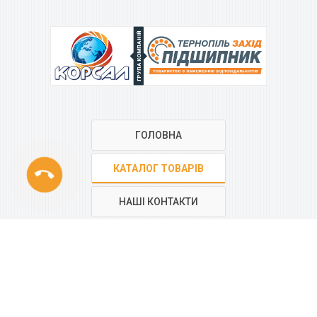
ГРУПА КОМПАНІЙ
ГОЛОВНА
phone
КАТАЛОГ ТОВАРІВ
НАШІ КОНТАКТИ
РЕГІОНАЛЬНА МЕРЕЖА
КОМПАНІЇ
“КОРСАЛ”
Всі контакти