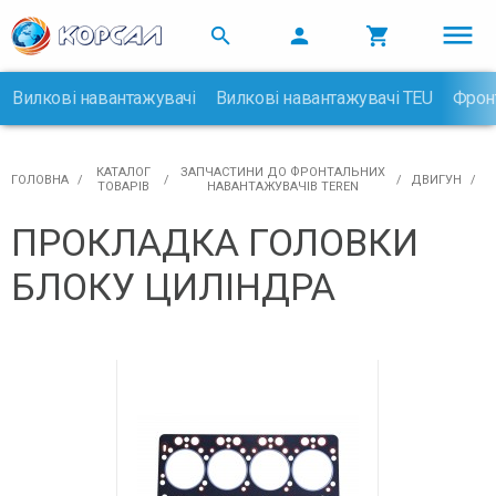



Вилкові навантажувачі
Вилкові навантажувачі TEU
Фрон

КАТАЛОГ
ЗАПЧАСТИНИ ДО ФРОНТАЛЬНИХ
ГОЛОВНА
ДВИГУН
ТОВАРІВ
НАВАНТАЖУВАЧІВ TEREN
ПРОКЛАДКА ГОЛОВКИ
БЛОКУ ЦИЛІНДРА