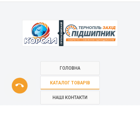
ГРУПА КОМПАНІЙ
ГОЛОВНА
phone
КАТАЛОГ ТОВАРІВ
НАШІ КОНТАКТИ
РЕГІОНАЛЬНА МЕРЕЖА
КОМПАНІЇ
“КОРСАЛ”