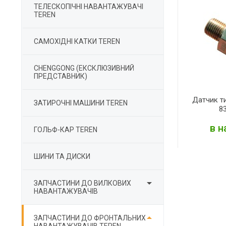
ТЕЛЕСКОПІЧНІ НАВАНТАЖУВАЧІ
TEREN
САМОХІДНІ КАТКИ TEREN
CHENGGONG (ЕКСКЛЮЗИВНИЙ
ПРЕДСТАВНИК)
Датчик т
ЗАТИРОЧНІ МАШИНИ TEREN
8
в н
ГОЛЬФ-КАР TEREN
ШИНИ ТА ДИСКИ
Д

ЗАПЧАСТИНИ ДО ВИЛКОВИХ
НАВАНТАЖУВАЧІВ

ЗАПЧАСТИНИ ДО ФРОНТАЛЬНИХ