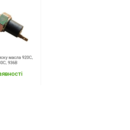
иску масла 920С,
30С, 936В
аявності
ЕТАЛЬНІШЕ