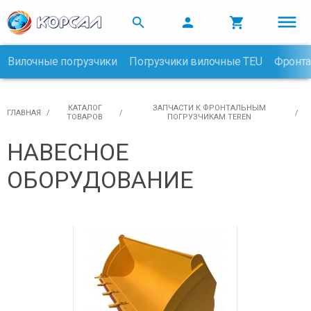



Вилочные погрузчики
Погрузчики вилочные TEU
Фронта

КАТАЛОГ
ЗАПЧАСТИ К ФРОНТАЛЬНЫМ
ГЛАВНАЯ
ТОВАРОВ
ПОГРУЗЧИКАМ TEREN
НАВЕСНОЕ
ОБОРУДОВАНИЕ