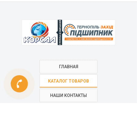
ГРУППА КОМПАНИЙ
ГЛАВНАЯ
phone
КАТАЛОГ ТОВАРОВ
НАШИ КОНТАКТЫ
РЕГИОНАЛЬНАЯ СЕТЬ
КОМПАНИИ
“КОРСАЛ”