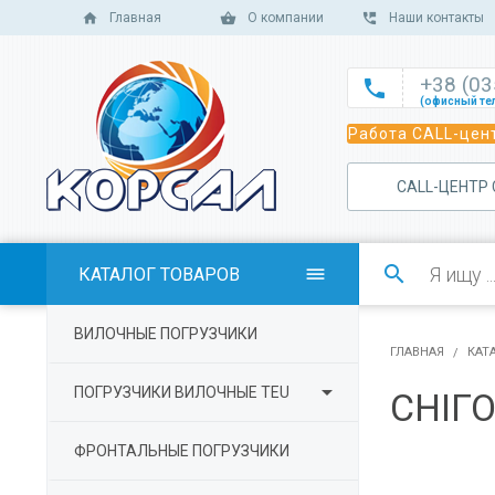
Главная
О компании
Наши контакты
+38 (0

(офисный те

Работа CALL-цент
(офисный те

(офисный те
САLL-ЦЕНТР

(отдел сбыт

(отдел сбыт

КАТАЛОГ ТОВАРОВ

(отдел сбыта

ВИЛОЧНЫЕ ПОГРУЗЧИКИ
(отдел серв
ГЛАВНАЯ
КАТ

ПОГРУЗЧИКИ ВИЛОЧНЫЕ TEU
СНІГ
ФРОНТАЛЬНЫЕ ПОГРУЗЧИКИ