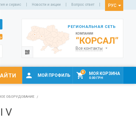
тия и сервис
Новости и акции
Вопрос ответ
РУС
УКР
РЕГИОНАЛЬНАЯ СЕТЬ
КОМПАНИИ
ь
“КОРСАЛ”
Все контакты
0
МОЯ КОРЗИНА


МОЙ ПРОФИЛЬ
0.00 ГРН
НОЕ ОБОРУДОВАНИЕ
І V