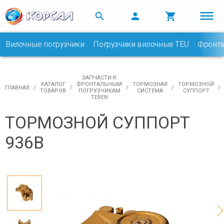



Вилочные погрузчики
Погрузчики вилочные TEU
Фронта

ЗАПЧАСТИ К
КАТАЛОГ
ФРОНТАЛЬНЫМ
ТОРМОЗНАЯ
ТОРМОЗНОЙ
ГЛАВНАЯ
ТОВАРОВ
ПОГРУЗЧИКАМ
СИСТЕМА
СУППОРТ
TEREN
ТОРМОЗНОЙ СУППОРТ
936В