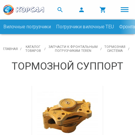



Вилочные погрузчики
Погрузчики вилочные TEU
Фронта

КАТАЛОГ
ЗАПЧАСТИ К ФРОНТАЛЬНЫМ
ТОРМОЗНАЯ
ГЛАВНАЯ
ТОВАРОВ
ПОГРУЗЧИКАМ TEREN
СИСТЕМА
ТОРМОЗНОЙ СУППОРТ