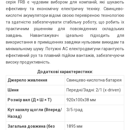
серія FRB є чудовим вибором для компаній, які шукають
ефективну та економічну електричну техніку. Свинцево-
кислотні акумулятори відомі своєю перевіреною технологією
та здатністю забезпечувати стабільну роботу, що робить їх
практичним рішенням для повсякденних складських
завдань. Навантажувач ідеально підходить для
використання в приміщеннях завдяки нульовим викидам та
мінімальному шуму. Потужні AC електродвигуни гарантують
ефективний рух та плавний підйом вантажів, забезпечуючи
високу продуктивність.
Додаткові характеристики:
Джерело живлення
Свинцево-кислотна батарея
Шини
Передні/Задні: 2/1 (x-driven)
Розмір вил (Д × Ш × Т)
920x100x38 мм
Кут нахилу щогли (Вперед/
3/5 град.
Назад)
Загальна довжина (без
1895 мм