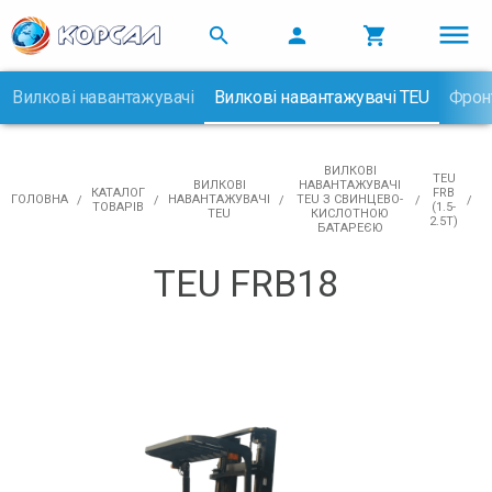



Вилкові навантажувачі
Вилкові навантажувачі TEU
Фрон

ВИЛКОВІ
TEU
ВИЛКОВІ
НАВАНТАЖУВАЧІ
КАТАЛОГ
FRB
ГОЛОВНА
НАВАНТАЖУВАЧІ
TEU З СВИНЦЕВО-
ТОВАРІВ
(1.5-
TEU
КИСЛОТНОЮ
2.5Т)
БАТАРЕЄЮ
TEU FRB18