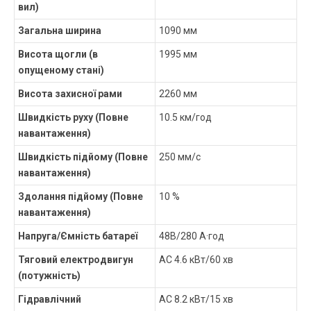
вил)
Загальна ширина
1090 мм
Висота щогли (в
1995 мм
опущеному стані)
Висота захисної рами
2260 мм
Швидкість руху (Повне
10.5 км/год
навантаження)
Швидкість підйому (Повне
250 мм/с
навантаження)
Здолання підйому (Повне
10 %
навантаження)
Напруга/Ємність батареї
48В/280 А·год
Тяговий електродвигун
AC 4.6 кВт/60 хв
(потужність)
Гідравлічний
AC 8.2 кВт/15 хв