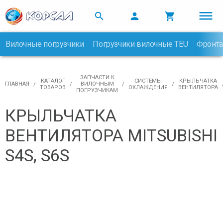



Вилочные погрузчики
Погрузчики вилочные TEU
Фронта

ЗАПЧАСТИ К
КАТАЛОГ
CИСТЕМЫ
КРЫЛЬЧАТКА
ГЛАВНАЯ
ВИЛОЧНЫМ
ТОВАРОВ
ОХЛАЖДЕНИЯ
ВЕНТИЛЯТОРА
ПОГРУЗЧИКАМ
КРЫЛЬЧАТКА
ВЕНТИЛЯТОРА MITSUBISHI
S4S, S6S