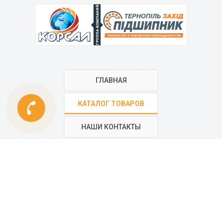
ГРУППА КОМПАНИЙ
ГЛАВНАЯ
phone
КАТАЛОГ ТОВАРОВ
НАШИ КОНТАКТЫ
РЕГИОНАЛЬНАЯ СЕТЬ
КОМПАНИИ
“КОРСАЛ”
Все контакты