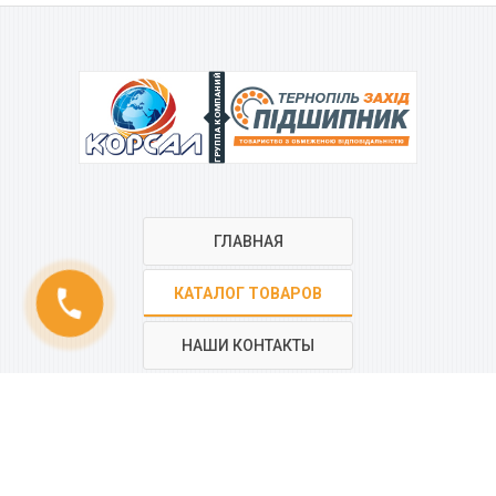
ГРУППА КОМПАНИЙ
ГЛАВНАЯ
КАТАЛОГ ТОВАРОВ
phone
НАШИ КОНТАКТЫ
РЕГИОНАЛЬНАЯ СЕТЬ
КОМПАНИИ
“КОРСАЛ”