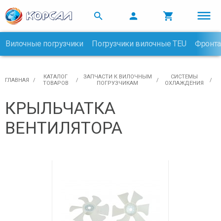



Вилочные погрузчики
Погрузчики вилочные TEU
Фронта

КАТАЛОГ
ЗАПЧАСТИ К ВИЛОЧНЫМ
CИСТЕМЫ
ГЛАВНАЯ
ТОВАРОВ
ПОГРУЗЧИКАМ
ОХЛАЖДЕНИЯ
КРЫЛЬЧАТКА
ВЕНТИЛЯТОРА