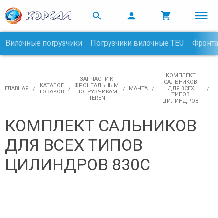



Вилочные погрузчики
Погрузчики вилочные TEU
Фронта

КОМПЛЕКТ
ЗАПЧАСТИ К
САЛЬНИКОВ
КАТАЛОГ
ФРОНТАЛЬНЫМ
ГЛАВНАЯ
МАЧТА
ДЛЯ ВСЕХ
ТОВАРОВ
ПОГРУЗЧИКАМ
ТИПОВ
TEREN
ЦИЛИНДРОВ
КОМПЛЕКТ САЛЬНИКОВ
ДЛЯ ВСЕХ ТИПОВ
ЦИЛИНДРОВ 830С