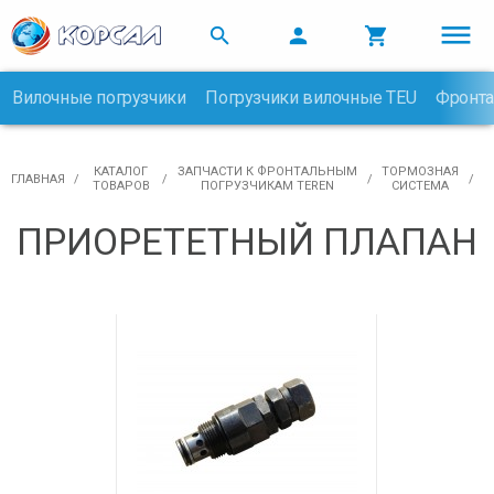



Вилочные погрузчики
Погрузчики вилочные TEU
Фронта

КАТАЛОГ
ЗАПЧАСТИ К ФРОНТАЛЬНЫМ
ТОРМОЗНАЯ
ГЛАВНАЯ
ТОВАРОВ
ПОГРУЗЧИКАМ TEREN
СИСТЕМА
ПРИОРЕТЕТНЫЙ ПЛАПАН