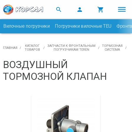



Вилочные погрузчики
Погрузчики вилочные TEU
Фронта

КАТАЛОГ
ЗАПЧАСТИ К ФРОНТАЛЬНЫМ
ТОРМОЗНАЯ
ГЛАВНАЯ
ТОВАРОВ
ПОГРУЗЧИКАМ TEREN
СИСТЕМА
ВОЗДУШНЫЙ
ТОРМОЗНОЙ КЛАПАН