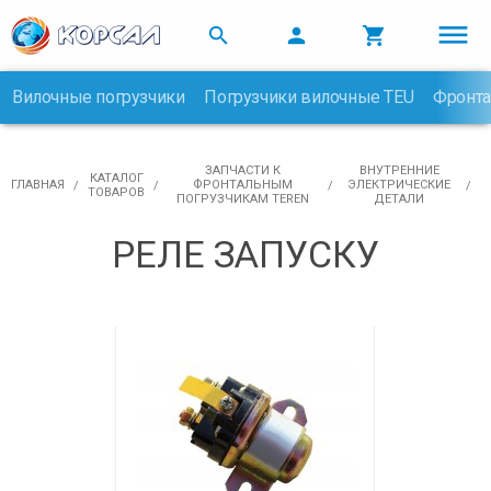



Вилочные погрузчики
Погрузчики вилочные TEU
Фронта

ЗАПЧАСТИ К
ВНУТРЕННИЕ
КАТАЛОГ
ГЛАВНАЯ
ФРОНТАЛЬНЫМ
ЭЛЕКТРИЧЕСКИЕ
ТОВАРОВ
ПОГРУЗЧИКАМ TEREN
ДЕТАЛИ
РЕЛЕ ЗАПУСКУ