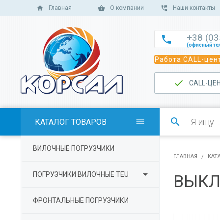
Главная
О компании
Наши контакты
+38 (0

(офисный те

Работа CALL-цент
(офисный те

(офисный те
САLL-ЦЕ

(отдел сбыт

(отдел сбыт

КАТАЛОГ ТОВАРОВ

(отдел сбыта

ВИЛОЧНЫЕ ПОГРУЗЧИКИ
(отдел серв
ГЛАВНАЯ
КАТ

ПОГРУЗЧИКИ ВИЛОЧНЫЕ TEU
ВЫКЛ
ФРОНТАЛЬНЫЕ ПОГРУЗЧИКИ