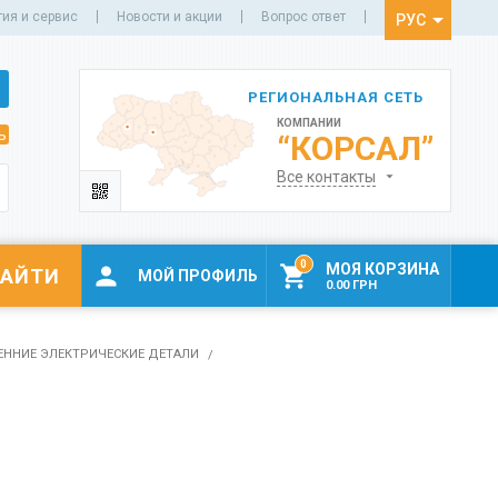
тия и сервис
Новости и акции
Вопрос ответ
РУС
УКР
РЕГИОНАЛЬНАЯ СЕТЬ
КОМПАНИИ
ь
“КОРСАЛ”
Все контакты
0
МОЯ КОРЗИНА


МОЙ ПРОФИЛЬ
0.00 ГРН
ЕННИЕ ЭЛЕКТРИЧЕСКИЕ ДЕТАЛИ