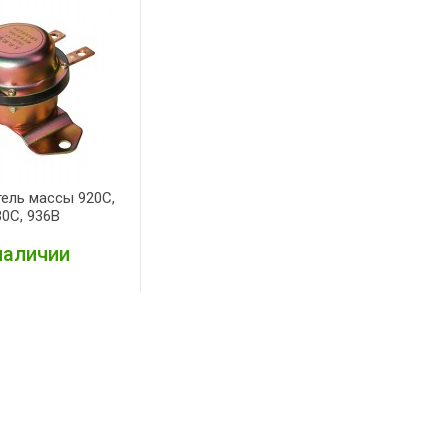
ель массы 920С,
30С, 936В
наличии
ПОДРОБНЕЕ