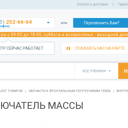
Оплата и доставка
Гаран
35)
252-66-64

Перезвонить Вам?
или
лефон)
252-70-02
ра с 09:00 до 18:00, суббота и воскресенье - выходной ден
лефон)
243-05-92
лефон)
НТР СЕЙЧАС РАБОТАЕТ
ПОКАЗАТЬ НАС НА КАРТЕ
350-39-29
а сварочного оборудования)
350-82-22
а сварочного оборудования)

ВСЕ РУБРИКИ
382-91-91
 погрузчиков)
350-81-11
исного обслуживания спецтехники)
АЛОГ ТОВАРОВ
ЗАПЧАСТИ К ФРОНТАЛЬНЫМ ПОГРУЗЧИКАМ TEREN
ВНУТР
ЮЧАТЕЛЬ МАССЫ