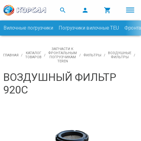



Вилочные погрузчики
Погрузчики вилочные TEU
Фронта

ЗАПЧАСТИ К
КАТАЛОГ
ФРОНТАЛЬНЫМ
ВОЗДУШНЫЕ
ГЛАВНАЯ
ФИЛЬТРЫ
ТОВАРОВ
ПОГРУЗЧИКАМ
ФИЛЬТРЫ
TEREN
ВОЗДУШНЫЙ ФИЛЬТР
920С