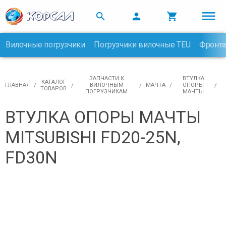



Вилочные погрузчики
Погрузчики вилочные TEU
Фронта

ЗАПЧАСТИ К
ВТУЛКА
КАТАЛОГ
ГЛАВНАЯ
ВИЛОЧНЫМ
МАЧТА
ОПОРЫ
ТОВАРОВ
ПОГРУЗЧИКАМ
МАЧТЫ
ВТУЛКА ОПОРЫ МАЧТЫ
MITSUBISHI FD20-25N,
FD30N