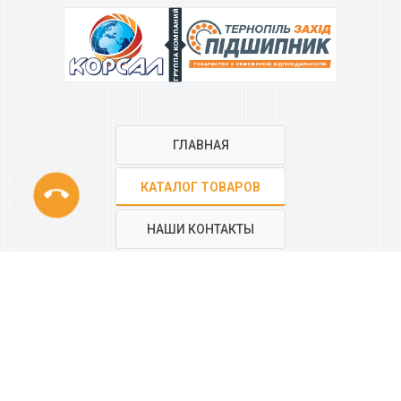
ГРУППА КОМПАНИЙ
ГЛАВНАЯ
phone
КАТАЛОГ ТОВАРОВ
НАШИ КОНТАКТЫ
РЕГИОНАЛЬНАЯ СЕТЬ
КОМПАНИИ
“КОРСАЛ”
Все контакты