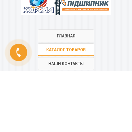
ГРУППА КОМПАНИЙ
ГЛАВНАЯ
phone
КАТАЛОГ ТОВАРОВ
НАШИ КОНТАКТЫ
РЕГИОНАЛЬНАЯ СЕТЬ
КОМПАНИИ
“КОРСАЛ”
Все контакты