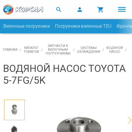



Вилочные погрузчики
Погрузчики вилочные TEU
Фронта

ЗАПЧАСТИ К
КАТАЛОГ
CИСТЕМЫ
ВОДЯНОЙ
ГЛАВНАЯ
ВИЛОЧНЫМ
ТОВАРОВ
ОХЛАЖДЕНИЯ
НАСОС
ПОГРУЗЧИКАМ
ВОДЯНОЙ НАСОС TOYOTA
5-7FG/5K