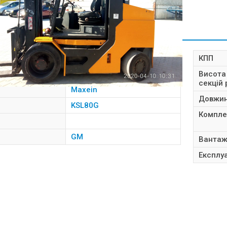
РИСТИКИ
влення
2003
КПП
го
Газ
Висота
секцій
Maxein
Довжин
KSL80G
Компле
GM
Вантаж
Експлу