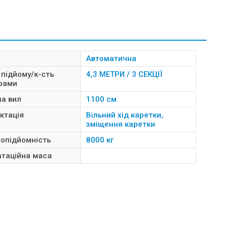
Автоматична
 підйому/к-сть
4,3 МЕТРИ / 3 СЕКЦІЇ
 рами
а вил
1100 см
ктація
Вільний хід каретки,
зміщення каретки
опідйомність
8000 кг
атаційна маса