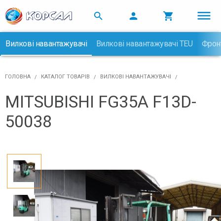



Вилкові навантажувачі
Вилкові навантажувачі TEU
Фрон

ГОЛОВНА
КАТАЛОГ ТОВАРІВ
ВИЛКОВІ НАВАНТАЖУВАЧІ
MITSUBISHI FG35A F13D-
50038