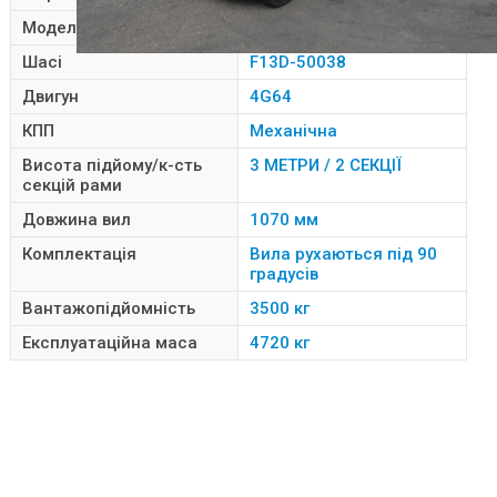
Модель
FG35A
Шасі
F13D-50038
Двигун
4G64
КПП
Механічна
Висота підйому/к-сть
3 МЕТРИ / 2 СЕКЦІЇ
секцій рами
Довжина вил
1070 мм
Комплектація
Вила рухаються під 90
градусів
Вантажопідйомність
3500 кг
Експлуатаційна маса
4720 кг