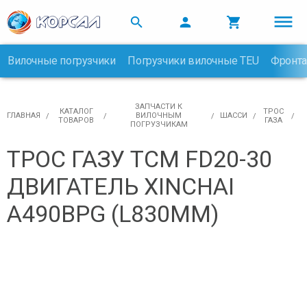



Вилочные погрузчики
Погрузчики вилочные TEU
Фронта

ЗАПЧАСТИ К
КАТАЛОГ
ТРОС
ГЛАВНАЯ
ВИЛОЧНЫМ
ШАССИ
ТОВАРОВ
ГАЗА
ПОГРУЗЧИКАМ
ТРОС ГАЗУ TCM FD20-30
ДВИГАТЕЛЬ XINCHAI
A490BPG (L830ММ)