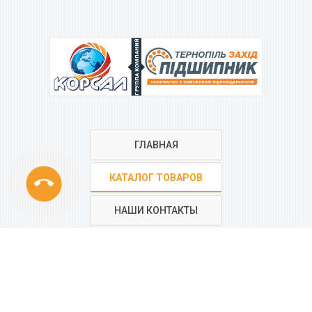
ГРУППА КОМПАНИЙ
ГЛАВНАЯ
phone
КАТАЛОГ ТОВАРОВ
НАШИ КОНТАКТЫ
РЕГИОНАЛЬНАЯ СЕТЬ
КОМПАНИИ
“КОРСАЛ”
Все контакты