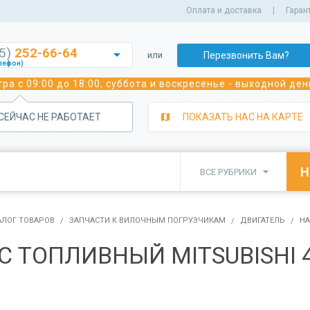
Оплата и доставка
Гаран
35)
252-66-64

Перезвонить Вам?
или
лефон)
252-70-02
ра с 09:00 до 18:00, суббота и воскресенье - выходной ден
лефон)
243-05-92
лефон)
 СЕЙЧАС НЕ РАБОТАЕТ
ПОКАЗАТЬ НАС НА КАРТЕ
350-39-29
а сварочного оборудования)
350-82-22
а сварочного оборудования)

ВСЕ РУБРИКИ
382-91-91
 погрузчиков)
350-81-11
исного обслуживания спецтехники)
АЛОГ ТОВАРОВ
ЗАПЧАСТИ К ВИЛОЧНЫМ ПОГРУЗЧИКАМ
ДВИГАТЕЛЬ
НА
С ТОПЛИВНЫЙ MITSUBISHI 4