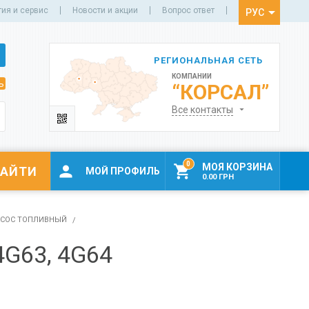
тия и сервис
Новости и акции
Вопрос ответ
РУС
УКР
РЕГИОНАЛЬНАЯ СЕТЬ
КОМПАНИИ
ь
“КОРСАЛ”
Все контакты
0
МОЯ КОРЗИНА


МОЙ ПРОФИЛЬ
0.00 ГРН
СОС ТОПЛИВНЫЙ
G63, 4G64