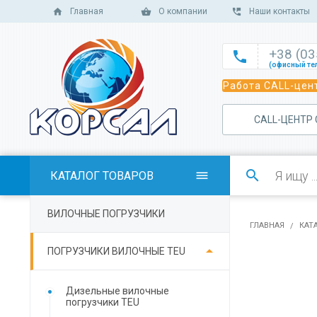
Главная
О компании
Наши контакты
+38 (0

(офисный те

Работа CALL-цент
(офисный те

(офисный те
САLL-ЦЕНТР

(отдел сбыт

(отдел сбыт

КАТАЛОГ ТОВАРОВ

(отдел сбыта

ВИЛОЧНЫЕ ПОГРУЗЧИКИ
(отдел серв
ГЛАВНАЯ
КАТ

ПОГРУЗЧИКИ ВИЛОЧНЫЕ TEU
Дизельные вилочные
погрузчики TEU