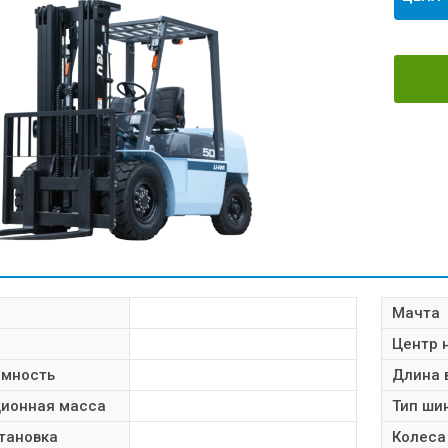
РИСТИКИ
Мачта
Центр 
емность
Длина 
ционная масса
Тип ши
тановка
Колеса