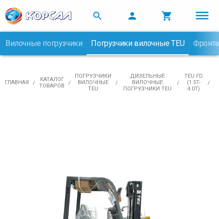



Вилочные погрузчики
Погрузчики вилочные TEU
Фронта

ПОГРУЗЧИКИ
ДИЗЕЛЬНЫЕ
TEU FD
КАТАЛОГ
ГЛАВНАЯ
ВИЛОЧНЫЕ
ВИЛОЧНЫЕ
(1.5T-
ТОВАРОВ
TEU
ПОГРУЗЧИКИ TEU
4.0Т)