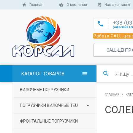
Главная
О компании
Наши контакты
+38 (0

(офисный те

Работа CALL-цент
(офисный те

(офисный те
САLL-ЦЕНТР

(отдел сбыт

(отдел сбыт

КАТАЛОГ ТОВАРОВ

(отдел сбыта

ВИЛОЧНЫЕ ПОГРУЗЧИКИ
(отдел серв
ГЛАВНАЯ
КАТ

ПОГРУЗЧИКИ ВИЛОЧНЫЕ TEU
СОЛЕ
ФРОНТАЛЬНЫЕ ПОГРУЗЧИКИ