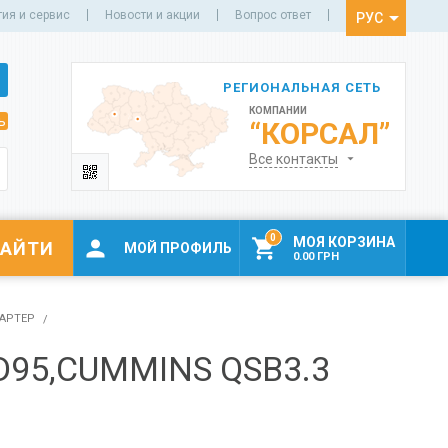
тия и сервис
Новости и акции
Вопрос ответ
РУС
УКР
РЕГИОНАЛЬНАЯ СЕТЬ
КОМПАНИИ
ь
“КОРСАЛ”
Все контакты
0
МОЯ КОРЗИНА


МОЙ ПРОФИЛЬ
0.00 ГРН
АРТЕР
D95,CUMMINS QSB3.3