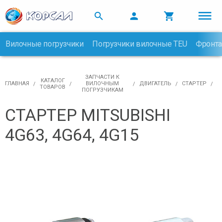



Вилочные погрузчики
Погрузчики вилочные TEU
Фронта

ЗАПЧАСТИ К
КАТАЛОГ
ГЛАВНАЯ
ВИЛОЧНЫМ
ДВИГАТЕЛЬ
СТАРТЕР
ТОВАРОВ
ПОГРУЗЧИКАМ
СТАРТЕР MITSUBISHI
4G63, 4G64, 4G15