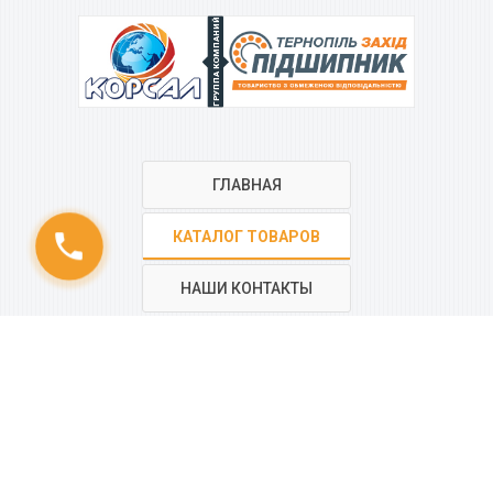
ГРУППА КОМПАНИЙ
ГЛАВНАЯ
КАТАЛОГ ТОВАРОВ
phone
НАШИ КОНТАКТЫ
РЕГИОНАЛЬНАЯ СЕТЬ
КОМПАНИИ
“КОРСАЛ”
Все контакты