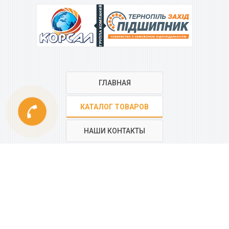
ГРУППА КОМПАНИЙ
ГЛАВНАЯ
phone
КАТАЛОГ ТОВАРОВ
НАШИ КОНТАКТЫ
РЕГИОНАЛЬНАЯ СЕТЬ
КОМПАНИИ
“КОРСАЛ”
Все контакты