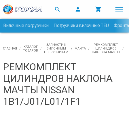



Вилочные погрузчики
Погрузчики вилочные TEU
Фронта

ЗАПЧАСТИ К
РЕМКОМПЛЕКТ
КАТАЛОГ
ГЛАВНАЯ
ВИЛОЧНЫМ
МАЧТА
ЦИЛИНДРОВ
ТОВАРОВ
ПОГРУЗЧИКАМ
НАКЛОНА МАЧТЫ
РЕМКОМПЛЕКТ
ЦИЛИНДРОВ НАКЛОНА
МАЧТЫ NISSAN
1B1/J01/L01/1F1