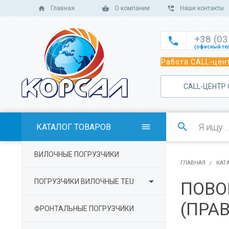
Главная
О компании
Наши контакты
+38 (0

(офисный те

Работа CALL-цент
(офисный те

(офисный те
САLL-ЦЕНТР

(отдел сбыт

(отдел сбыт

КАТАЛОГ ТОВАРОВ

(отдел сбыта

ВИЛОЧНЫЕ ПОГРУЗЧИКИ
(отдел серв
ГЛАВНАЯ
КАТ

ПОГРУЗЧИКИ ВИЛОЧНЫЕ TEU
ПОВО
(ПРА
ФРОНТАЛЬНЫЕ ПОГРУЗЧИКИ