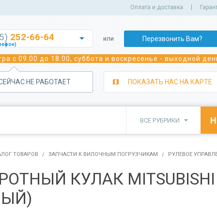
Оплата и доставка
Гаран
35)
252-66-64

Перезвонить Вам?
или
лефон)
252-70-02
ра с 09:00 до 18:00, суббота и воскресенье - выходной ден
лефон)
243-05-92
лефон)
 СЕЙЧАС НЕ РАБОТАЕТ
ПОКАЗАТЬ НАС НА КАРТЕ
350-39-29
а сварочного оборудования)
350-82-22
а сварочного оборудования)

ВСЕ РУБРИКИ
382-91-91
 погрузчиков)
350-81-11
исного обслуживания спецтехники)
АЛОГ ТОВАРОВ
ЗАПЧАСТИ К ВИЛОЧНЫМ ПОГРУЗЧИКАМ
РУЛЕВОЕ УПРАВЛ
РОТНЫЙ КУЛАК MITSUBISHI 
ВЫЙ)