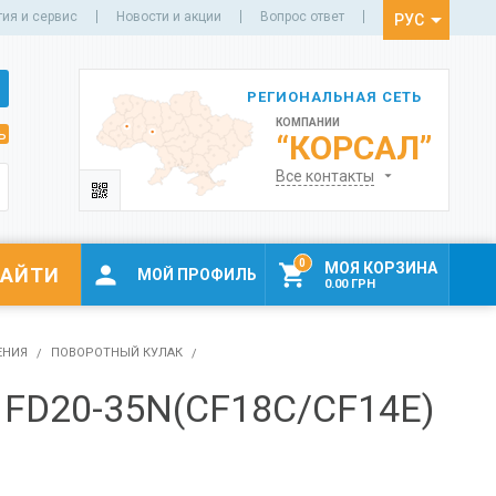
тия и сервис
Новости и акции
Вопрос ответ
РУС
УКР
РЕГИОНАЛЬНАЯ СЕТЬ
КОМПАНИИ
ь
“КОРСАЛ”
Все контакты
0
МОЯ КОРЗИНА


МОЙ ПРОФИЛЬ
0.00 ГРН
ЕНИЯ
ПОВОРОТНЫЙ КУЛАК
FD20-35N(CF18C/CF14E)