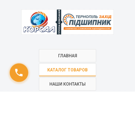
ГРУППА КОМПАНИЙ
ГЛАВНАЯ
КАТАЛОГ ТОВАРОВ
phone
НАШИ КОНТАКТЫ
РЕГИОНАЛЬНАЯ СЕТЬ
КОМПАНИИ
“КОРСАЛ”
Все контакты