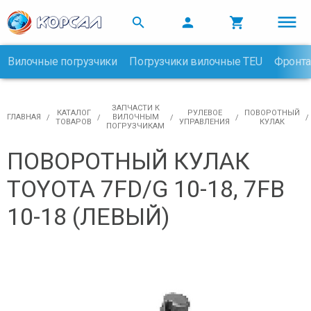



Вилочные погрузчики
Погрузчики вилочные TEU
Фронта

ЗАПЧАСТИ К
КАТАЛОГ
РУЛЕВОЕ
ПОВОРОТНЫЙ
ГЛАВНАЯ
ВИЛОЧНЫМ
ТОВАРОВ
УПРАВЛЕНИЯ
КУЛАК
ПОГРУЗЧИКАМ
ПОВОРОТНЫЙ КУЛАК
TOYOTA 7FD/G 10-18, 7FB
10-18 (ЛЕВЫЙ)