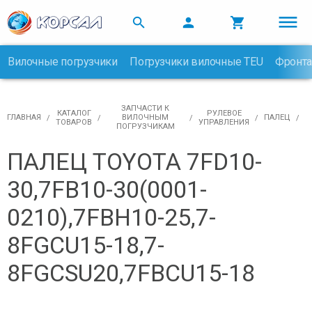



Вилочные погрузчики
Погрузчики вилочные TEU
Фронта

ЗАПЧАСТИ К
КАТАЛОГ
РУЛЕВОЕ
ГЛАВНАЯ
ВИЛОЧНЫМ
ПАЛЕЦ
ТОВАРОВ
УПРАВЛЕНИЯ
ПОГРУЗЧИКАМ
ПАЛЕЦ TOYOTA 7FD10-
30,7FB10-30(0001-
0210),7FBH10-25,7-
8FGCU15-18,7-
8FGCSU20,7FBCU15-18