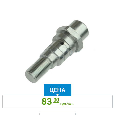
ЦЕНА
83
00
грн./шт.