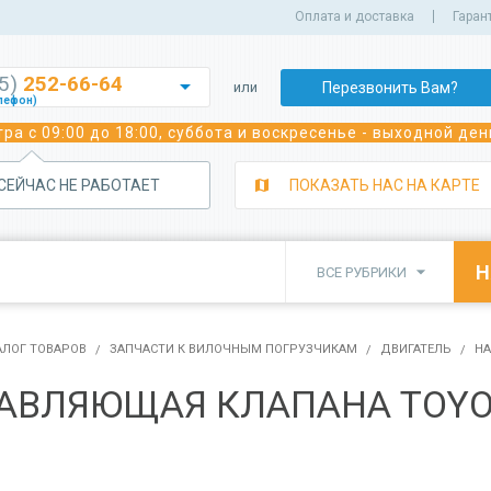
Оплата и доставка
Гаран
35)
252-66-64

Перезвонить Вам?
или
лефон)
252-70-02
ра с 09:00 до 18:00, суббота и воскресенье - выходной ден
лефон)
243-05-92
лефон)
 СЕЙЧАС НЕ РАБОТАЕТ
ПОКАЗАТЬ НАС НА КАРТЕ
350-39-29
а сварочного оборудования)
350-82-22
а сварочного оборудования)

ВСЕ РУБРИКИ
382-91-91
 погрузчиков)
350-81-11
исного обслуживания спецтехники)
АЛОГ ТОВАРОВ
ЗАПЧАСТИ К ВИЛОЧНЫМ ПОГРУЗЧИКАМ
ДВИГАТЕЛЬ
НА
АВЛЯЮЩАЯ КЛАПАНА TOYO