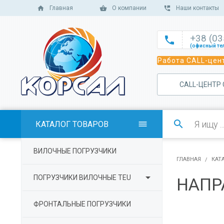
Главная
О компании
Наши контакты
+38 (0

(офисный те

Работа CALL-цент
(офисный те

(офисный те
САLL-ЦЕНТР

(отдел сбыт

(отдел сбыт

КАТАЛОГ ТОВАРОВ

(отдел сбыта

ВИЛОЧНЫЕ ПОГРУЗЧИКИ
(отдел серв
ГЛАВНАЯ
КАТ

ПОГРУЗЧИКИ ВИЛОЧНЫЕ TEU
НАПР
ФРОНТАЛЬНЫЕ ПОГРУЗЧИКИ