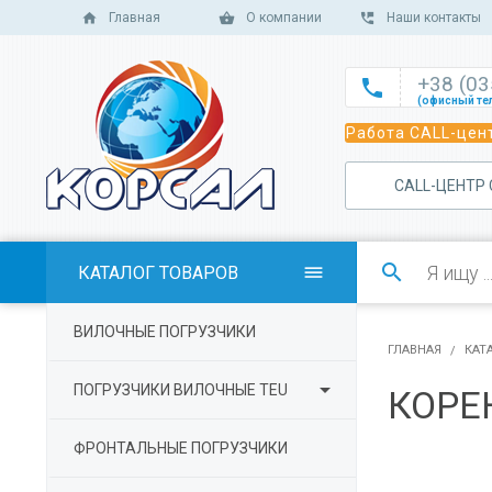
Главная
О компании
Наши контакты
+38 (0

(офисный те

Работа CALL-цент
(офисный те

(офисный те
САLL-ЦЕНТР

(отдел сбыт

(отдел сбыт

КАТАЛОГ ТОВАРОВ

(отдел сбыта

ВИЛОЧНЫЕ ПОГРУЗЧИКИ
(отдел серв
ГЛАВНАЯ
КАТ

ПОГРУЗЧИКИ ВИЛОЧНЫЕ TEU
КОРЕ
ФРОНТАЛЬНЫЕ ПОГРУЗЧИКИ