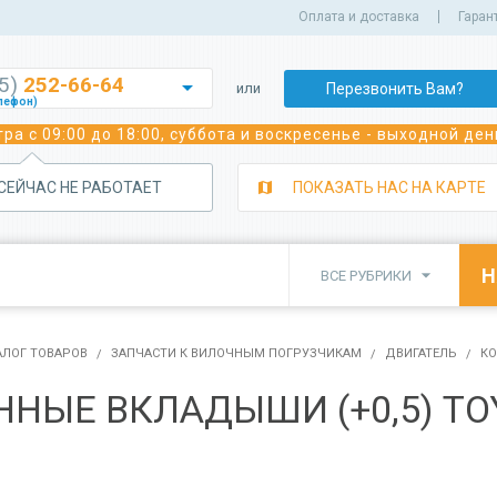
Оплата и доставка
Гаран
35)
252-66-64

Перезвонить Вам?
или
лефон)
252-70-02
ра с 09:00 до 18:00, суббота и воскресенье - выходной ден
лефон)
243-05-92
лефон)
 СЕЙЧАС НЕ РАБОТАЕТ
ПОКАЗАТЬ НАС НА КАРТЕ
350-39-29
а сварочного оборудования)
350-82-22
а сварочного оборудования)

ВСЕ РУБРИКИ
382-91-91
 погрузчиков)
350-81-11
исного обслуживания спецтехники)
АЛОГ ТОВАРОВ
ЗАПЧАСТИ К ВИЛОЧНЫМ ПОГРУЗЧИКАМ
ДВИГАТЕЛЬ
К
ННЫЕ ВКЛАДЫШИ (+0,5) TO