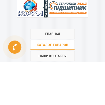
ГРУППА КОМПАНИЙ
ГЛАВНАЯ
phone
КАТАЛОГ ТОВАРОВ
НАШИ КОНТАКТЫ
РЕГИОНАЛЬНАЯ СЕТЬ
КОМПАНИИ
“КОРСАЛ”
Все контакты