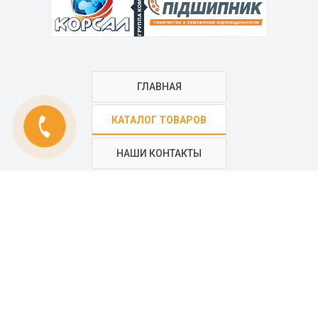
ГРУППА КОМПАНИЙ
ГЛАВНАЯ
phone
КАТАЛОГ ТОВАРОВ
НАШИ КОНТАКТЫ
РЕГИОНАЛЬНАЯ СЕТЬ
КОМПАНИИ
“КОРСАЛ”
Все контакты