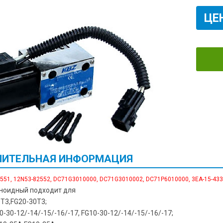
ЦЕ
ИТЕЛЬНАЯ ИНФОРМАЦИЯ
551, 12N53-82552, DC71G3010000, DC71G3010002, DC71P6010000, 3EA-15-4331
ноидный подходит для
T3,FG20-30T3;
-30-12/-14/-15/-16/-17, FG10-30-12/-14/-15/-16/-17;