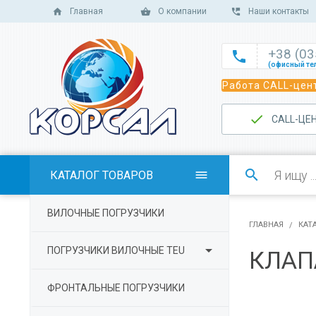
Главная
О компании
Наши контакты
+38 (0

(офисный те

Работа CALL-цент
(офисный те

(офисный те
САLL-ЦЕ

(отдел сбыт

(отдел сбыт

КАТАЛОГ ТОВАРОВ

(отдел сбыта

ВИЛОЧНЫЕ ПОГРУЗЧИКИ
(отдел серв
ГЛАВНАЯ
КАТ

ПОГРУЗЧИКИ ВИЛОЧНЫЕ TEU
КЛАП
ФРОНТАЛЬНЫЕ ПОГРУЗЧИКИ