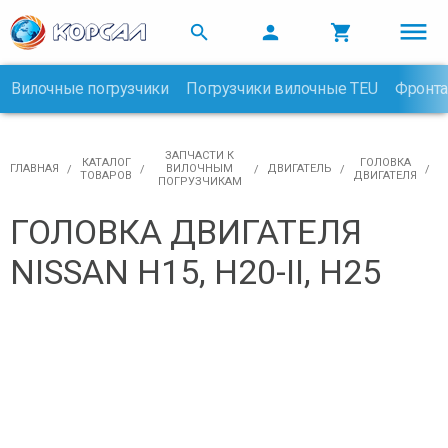



Вилочные погрузчики
Погрузчики вилочные TEU
Фронта

ЗАПЧАСТИ К
КАТАЛОГ
ГОЛОВКА
ГЛАВНАЯ
ВИЛОЧНЫМ
ДВИГАТЕЛЬ
ТОВАРОВ
ДВИГАТЕЛЯ
ПОГРУЗЧИКАМ
ГОЛОВКА ДВИГАТЕЛЯ
NISSAN H15, H20-II, H25