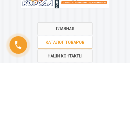
ГЛАВНАЯ
КАТАЛОГ ТОВАРОВ
phone
НАШИ КОНТАКТЫ
РЕГИОНАЛЬНАЯ СЕТЬ
КОМПАНИИ
“КОРСАЛ”
Все контакты