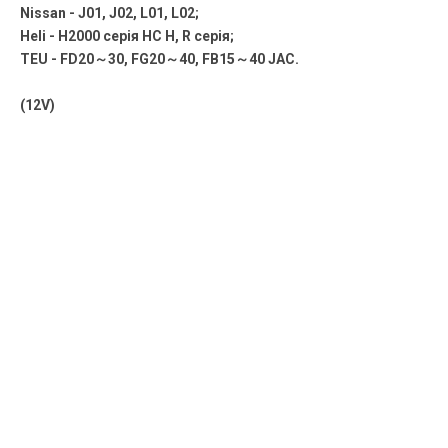
Nissan - J01, J02, L01, L02;
Heli - H2000 серія HC H, R серія;
TEU - FD20～30, FG20～40, FB15～40 JAC
.
(12V)