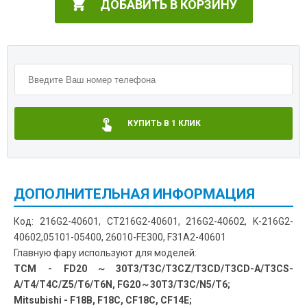
ДОБАВИТЬ В КОРЗИНУ
КУПИТЬ В 1 КЛИК
ДОПОЛНИТЕЛЬНАЯ ИНФОРМАЦИЯ
Код: 216G2-40601, CT216G2-40601, 216G2-40602, K-216G2-
40602,05101-05400, 26010-FE300, F31A2-40601
Главную фару используют для моделей:
TCM - FD20～30T3/T3C/T3CZ/T3CD/T3CD-A/T3CS-
A/T4/T4C/Z5/T6/T6N, FG20～30T3/T3C/N5/T6;
Mitsubishi - F18B, F18C, CF18C, CF14E;