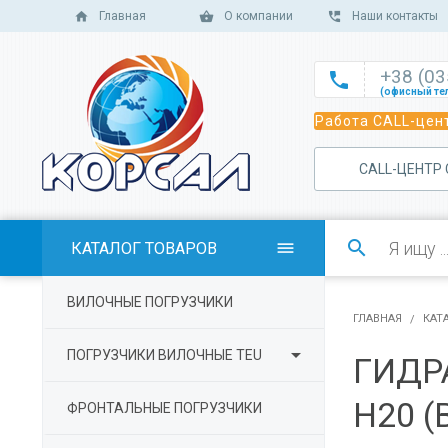
Главная
О компании
Наши контакты
+38 (0

(офисный те

Работа CALL-цент
(офисный те

(офисный те
САLL-ЦЕНТР

(отдел сбыт

(отдел сбыт

КАТАЛОГ ТОВАРОВ

(отдел сбыта

ВИЛОЧНЫЕ ПОГРУЗЧИКИ
(отдел серв
ГЛАВНАЯ
КАТ

ПОГРУЗЧИКИ ВИЛОЧНЫЕ TEU
ГИДР
H20 (
ФРОНТАЛЬНЫЕ ПОГРУЗЧИКИ