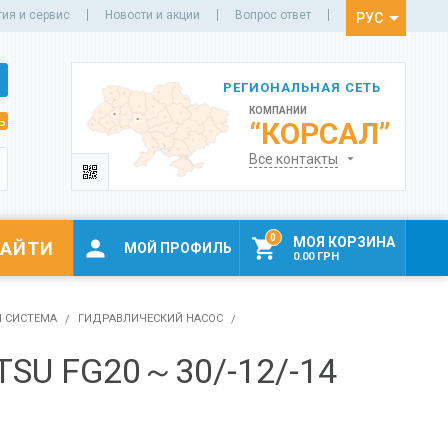
тия и сервис
Новости и акции
Вопрос ответ
РУС
УКР
РЕГИОНАЛЬНАЯ СЕТЬ
КОМПАНИИ
ь
“КОРСАЛ”
Все контакты
0
МОЯ КОРЗИНА


МОЙ ПРОФИЛЬ
0.00 ГРН
 СИСТЕМА
ГИДРАВЛИЧЕСКИЙ НАСОС
U FG20～30/-12/-14