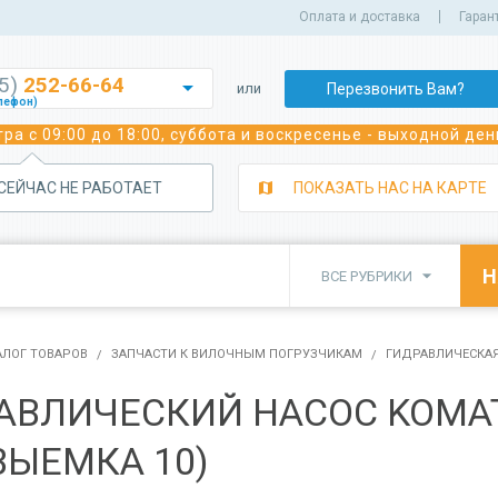
Оплата и доставка
Гаран
35)
252-66-64

Перезвонить Вам?
или
лефон)
252-70-02
ра с 09:00 до 18:00, суббота и воскресенье - выходной ден
лефон)
243-05-92
лефон)
 СЕЙЧАС НЕ РАБОТАЕТ
ПОКАЗАТЬ НАС НА КАРТЕ
350-39-29
а сварочного оборудования)
350-82-22
а сварочного оборудования)

ВСЕ РУБРИКИ
382-91-91
 погрузчиков)
350-81-11
исного обслуживания спецтехники)
АЛОГ ТОВАРОВ
ЗАПЧАСТИ К ВИЛОЧНЫМ ПОГРУЗЧИКАМ
ГИДРАВЛИЧЕСКАЯ
АВЛИЧЕСКИЙ НАСОС KOMATS
ВЫЕМКА 10)